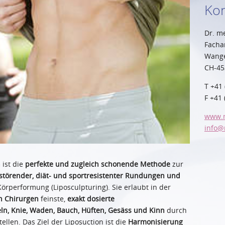
Kon
Dr. m
Facha
Wange
CH-45
T +41 
F +41 
www.
info
@
n
ist die
perfekte und zugleich schonende Methode
zur
störender, diät- und sportresistenter Rundungen und
örperformung (Liposculpturing). Sie erlaubt in der
n Chirurgen
feinste,
exakt dosierte
n, Knie, Waden, Bauch, Hüften, Gesäss und Kinn
durch
ellen. Das Ziel der Liposuction ist die
Harmonisierung