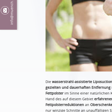
@muench.ch
info
Die
wasserstrahl-assistierte Liposuctio
gezielten und dauerhaften Entfernung 
Fettpolster
im Sinne einer natürlichen K
Hand des auf diesem Gebiet
erfahrene
Fettpolsterreduktionen
an
Oberschenkel
nur winzige Schnitte an unauffälligen St