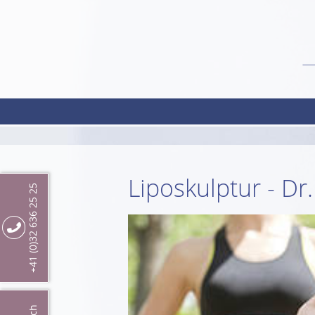
Liposkulptur - D
+41 (0)32 636 25 25