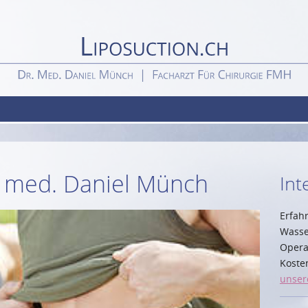
r. med. Daniel Münch
Int
Erfah
Wasse
Opera
Koste
unser