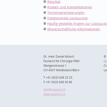
Resultat
Risiken und Komplikationen
Terminvereinbarungen
Fotobeispiele Liposuction
Häufig gestellte Fragen zur Liposucti
Wissenschaftliche Informationen
Dr. med. Daniel Münch
© 
Facharzt für Chirurgie FMH
Re
Wangenstrasse 1
Cr
CH-4537 Wiedlisbach/Bern
La
T +41 (0)32 636 25 25
F +41 (0)32 636 50 66
info
@muench.ch
www.muench.ch